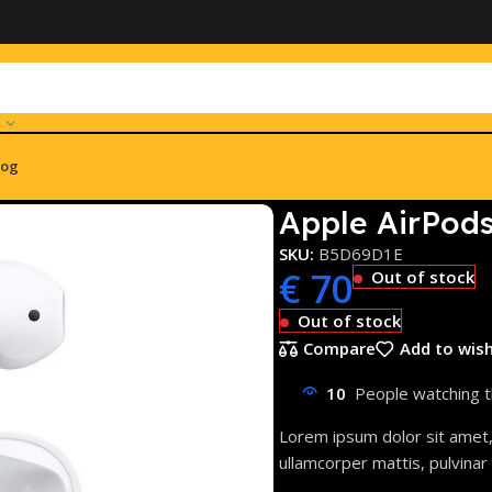
log
rPods 2. Generation In-Ear Headset
Apple AirPods
SKU:
B5D69D1E
€
70
Out of stock
Out of stock
Compare
Add to wish
10
People watching t
Lorem ipsum dolor sit amet, c
ullamcorper mattis, pulvinar