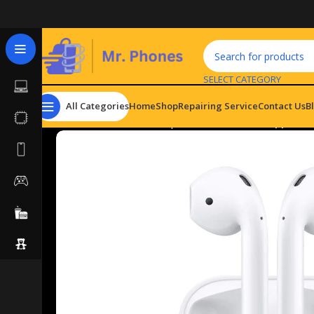
SELECT CATEGORY
All Categories
Home
Shop
Repairing Service
Contact Us
B
Home
Hardware & Components
Headsets
Apple Ai