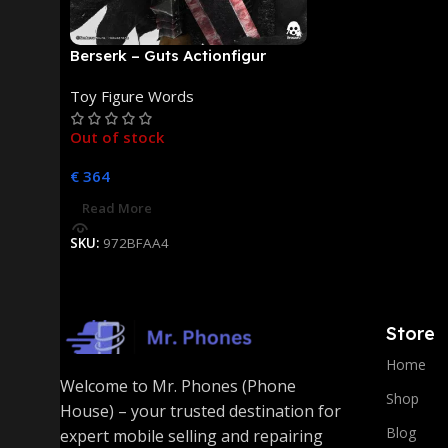
Berserk – Guts Actionfigur
[NEUAUFLAGE]: ThreeZero
Toy Figure Words
Out of stock
€
364
Read More
SKU:
972BFAA4
Store
Home
Welcome to Mr. Phones (Phone
Shop
House) – your trusted destination for
Blog
expert mobile selling and repairing