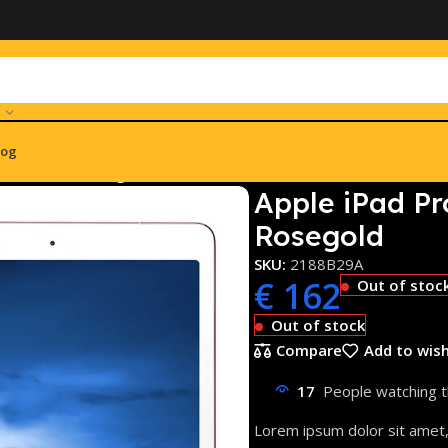
log
 + 4G 256GB Rosegold
Apple iPad Pr
Rosegold
SKU:
2188B29A
€
162
Out of stoc
Out of stock
Compare
Add to wish
17
People watching t
Lorem ipsum dolor sit amet, c