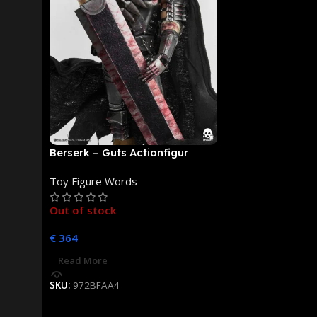
Berserk – Guts Actionfigur
[NEUAUFLAGE]: ThreeZero
Toy Figure Words
Out of stock
€
364
Read More
SKU:
972BFAA4