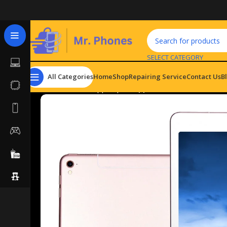
SELECT CATEGORY
All Categories
Home
Shop
Repairing Service
Contact Us
B
Home
Tablets
Apple Ipad
Apple iPad Pro 9.7″ WiFi