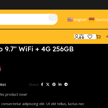
English
Deutsc
€
o 9.7″ WiFi + 4G 256GB
k
list
Share:
his product now!
onsectetur adipiscing elit. Ut elit tellus, luctus nec