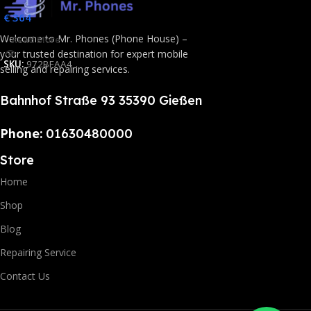
€
364
Welcome to Mr. Phones (Phone House) –
Read More
your trusted destination for expert mobile
SKU:
972BFAA4
selling and repairing services.
Bahnhof Straße 93 35390 Gießen
Phone:
01630480000
Store
Home
Shop
Blog
Repairing Service
Contact Us