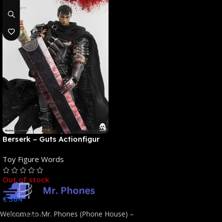
Berserk – Guts Actionfigur
[NEUAUFLAGE]: ThreeZero
Toy Figure Words
Out of stock
€
364
Welcome to Mr. Phones (Phone House) –
Read More