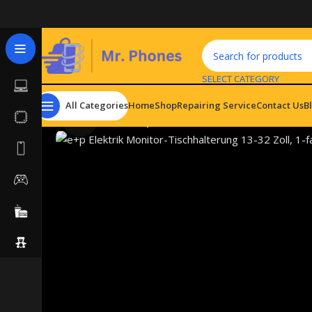
SELECT CATEGORY
All Categories
Home
Shop
Repairing Service
Contact Us
B
Click to enlarge
Home
Monitors
e+p Elektrik Monitor-Tischhalterun