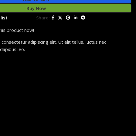
Buy Now
list
Share:
his product now!
onsectetur adipiscing elit. Ut elit tellus, luctus nec
 dapibus leo.