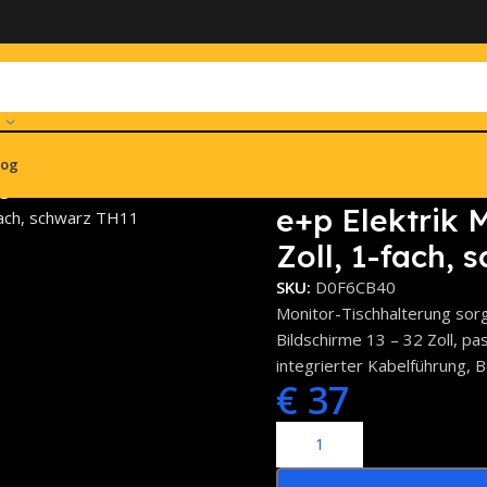
log
g 13-32 Zoll, 1-fach, schwarz TH11
e+p Elektrik 
Zoll, 1-fach,
SKU:
D0F6CB40
Monitor-Tischhalterung sorg
Bildschirme 13 – 32 Zoll, p
integrierter Kabelführung, 
€
37