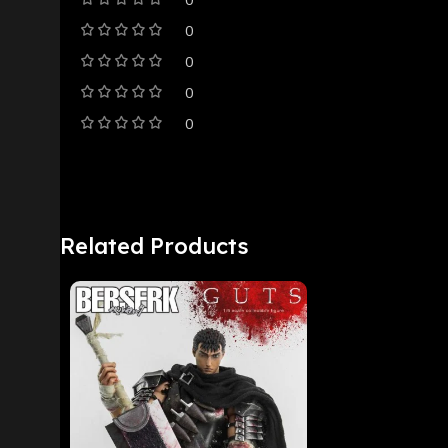
0
0
0
0
Related Products