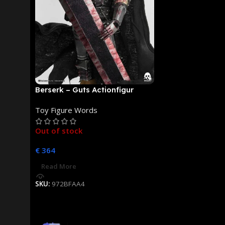
Berserk – Guts Actionfigur
[NEUAUFLAGE]: ThreeZero
Toy Figure Words
Out of stock
€
364
Read More
SKU:
972BFAA4