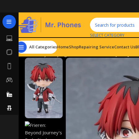
SELECT CATEGORY
All Categories
Home
Shop
Repairing Service
Contact Us
B
Home
Toys
Toy Figure Words
Frieren: Beyond Jour