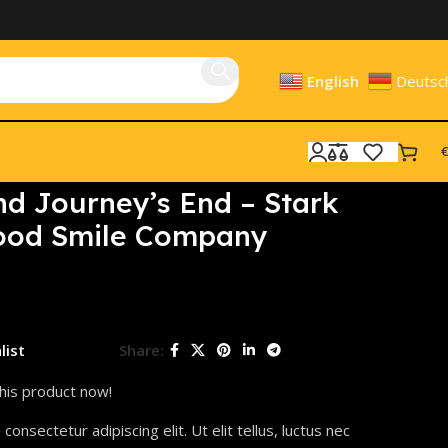
English
Deutsc
€
nd Journey’s End – Stark
ood Smile Company
list
Share:
his product now!
onsectetur adipiscing elit. Ut elit tellus, luctus nec