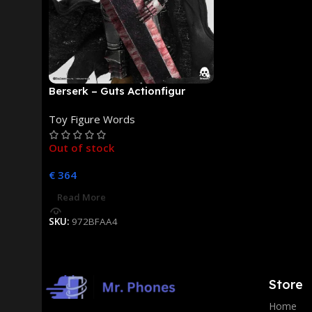
Berserk – Guts Actionfigur
[NEUAUFLAGE]: ThreeZero
Toy Figure Words
Out of stock
€
364
Read More
SKU:
972BFAA4
Store
Home