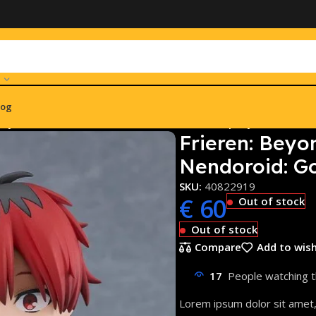
log
ney’s End – Stark Nendoroid: Good Smile Company
Frieren: Beyo
Nendoroid: G
SKU:
40822919
€
60
Out of stock
Out of stock
Compare
Add to wish
17
People watching t
Lorem ipsum dolor sit amet, c