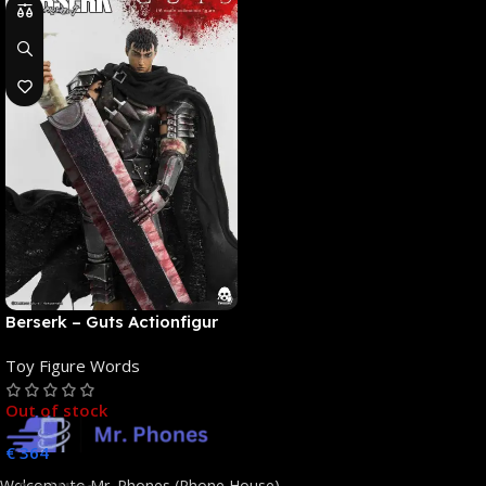
Berserk – Guts Actionfigur
[NEUAUFLAGE]: ThreeZero
Toy Figure Words
Out of stock
€
364
Welcome to Mr. Phones (Phone House) –