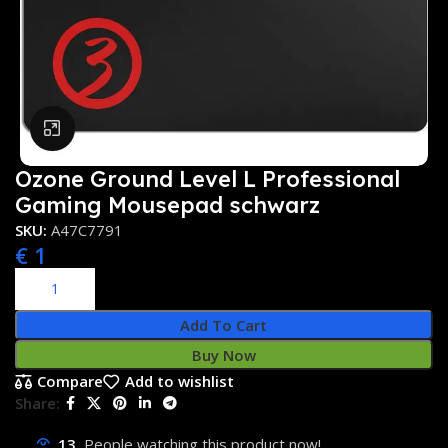
Click to enlarge
Ozone Ground Level L Professional
Gaming Mousepad schwarz
SKU:
A47C7791
€
1
Add To Cart
Buy Now
Compare
Add to wishlist
Share:
13
People watching this product now!