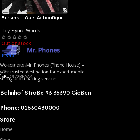
Berserk – Guts Actionfigur
[NEUAUFLAGE]: ThreeZero
Toy Figure Words
Out of stock
€
364
Welcome to Mr. Phones (Phone House) –
Read More
your trusted destination for expert mobile
SKU:
972BFAA4
selling and repairing services.
Bahnhof Straße 93 35390 Gießen
Phone:
01630480000
Store
Home
Shop