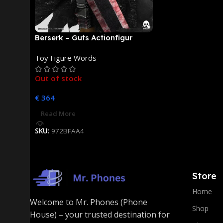
Berserk – Guts Actionfigur
[NEUAUFLAGE]: ThreeZero
Toy Figure Words
Out of stock
€
364
Read More
SKU:
972BFAA4
Store
Home
Welcome to Mr. Phones (Phone
Shop
House) – your trusted destination for