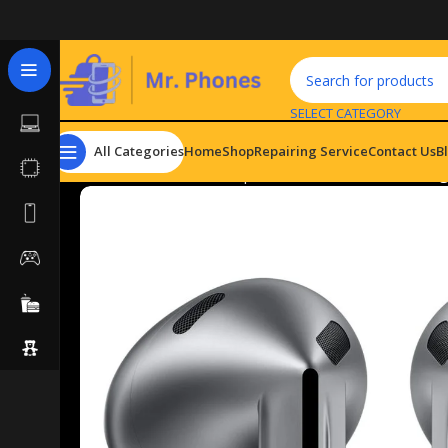
SELECT CATEGORY
All Categories
Home
Shop
Repairing Service
Contact Us
B
Home
Hardware & Components
Headsets
Samsung 