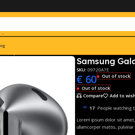
log
Galaxy Buds3 R530 Silber
Samsung Gala
SKU:
09720A7E
€
60
Out of stock
Out of stock
Compare
Add to wish
17
People watching t
Lorem ipsum dolor sit amet, c
ullamcorper mattis, pulvinar