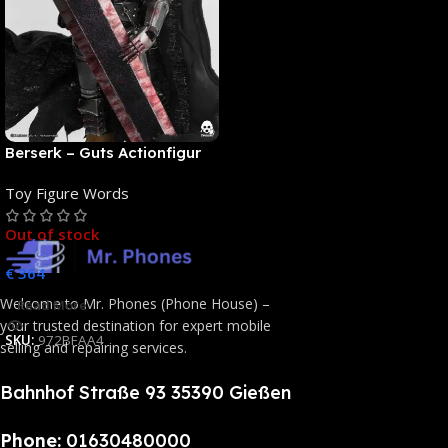
Berserk – Guts Actionfigur
[NEUAUFLAGE]: ThreeZero
Toy Figure Words
Out of stock
€
364
Welcome to Mr. Phones (Phone House) –
Read More
your trusted destination for expert mobile
SKU:
972BFAA4
selling and repairing services.
Bahnhof Straße 93 35390 Gießen
Phone:
01630480000