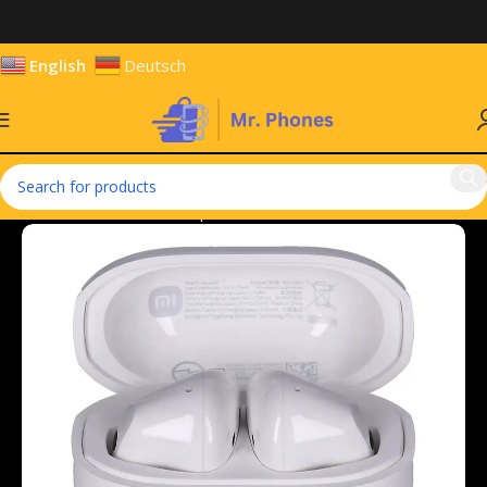
English
Deutsch
Home
Hardware & Components
Headsets