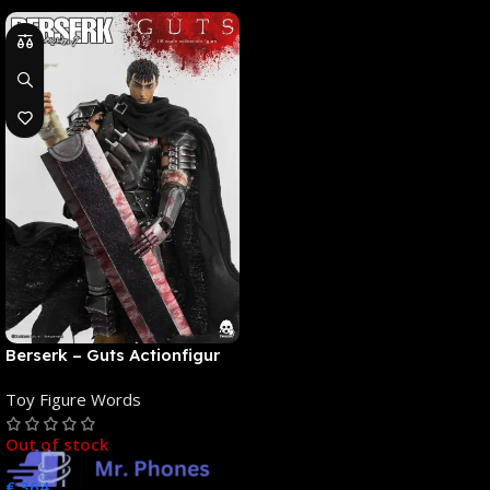
Berserk – Guts Actionfigur
[NEUAUFLAGE]: ThreeZero
Toy Figure Words
Out of stock
€
364