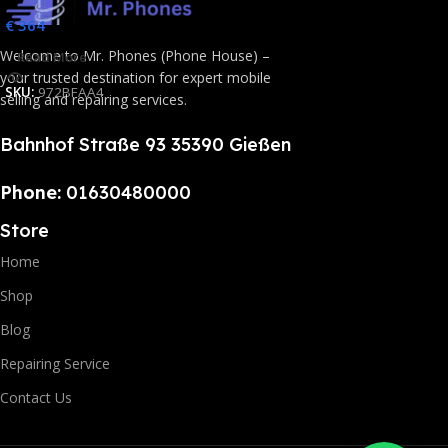
€
364
Welcome to Mr. Phones (Phone House) –
Read More
your trusted destination for expert mobile
SKU:
972BFAA4
selling and repairing services.
Bahnhof Straße 93 35390 Gießen
Phone:
01630480000
Store
Home
Shop
Blog
Repairing Service
Contact Us