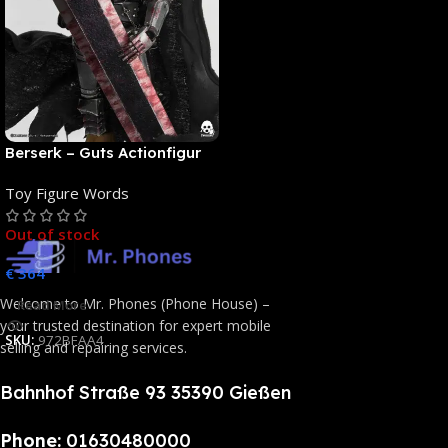
Berserk – Guts Actionfigur
[NEUAUFLAGE]: ThreeZero
Toy Figure Words
Out of stock
€
364
Welcome to Mr. Phones (Phone House) –
Read More
your trusted destination for expert mobile
SKU:
972BFAA4
selling and repairing services.
Bahnhof Straße 93 35390 Gießen
Phone:
01630480000